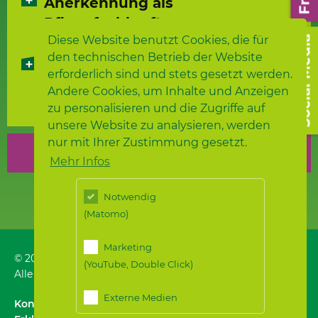
Anerkennung als
Pflegefachkraft
Diese Website benutzt Cookies, die für
Social Media
den technischen Betrieb der Website
Anerkennungs- und
erforderlich sind und stets gesetzt werden.
Qualifizierungsberatung
Andere Cookies, um Inhalte und Anzeigen
zu personalisieren und die Zugriffe auf
unsere Website zu analysieren, werden
nur mit Ihrer Zustimmung gesetzt.
Freie Stellen
Mehr Infos
Notwendig
(Matomo)
Marketing
© 2026
Samariterstiftung
, Nürtingen
(YouTube, Double Click)
Alle Rechte vorbehalten.
Externe Medien
Kontakt
｜
Impressum