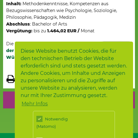
Inhalt:
Methodenkenntnisse, Kompetenzen aus
Bezugswissenschaften wie Psychologie, Soziologie,
Philosophie, Pädagogik, Medizin
Abschluss
: Bachelor of Arts
Vergütung:
bis zu
1.464,02 E
UR /
Monat
Die Samariterstiftung ist
Praxispartnerin
der Dualen Hochschule Baden
Diese Website benutzt Cookies, die für
Württemberg
(DHBW).
den technischen Betrieb der Website
erforderlich sind und stets gesetzt werden.
Andere Cookies, um Inhalte und Anzeigen
zu personalisieren und die Zugriffe auf
unsere Website zu analysieren, werden
nur mit Ihrer Zustimmung gesetzt.
Finde dein Duales Studium
Mehr Infos
Notwendig
(Matomo)